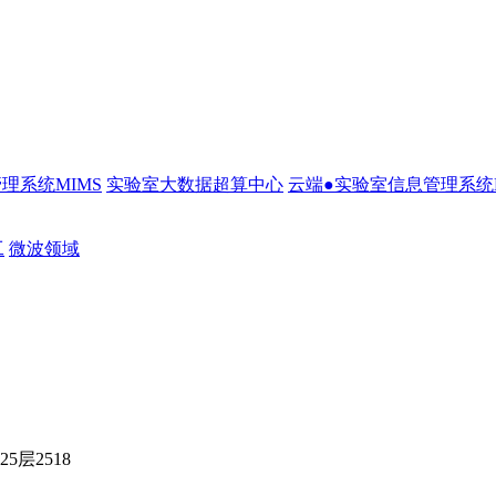
理系统MIMS
实验室大数据超算中心
云端●实验室信息管理系统L
工
微波领域
层2518